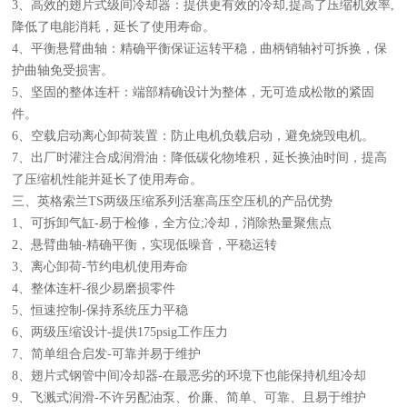
3、高效的翅片式级间冷却器：提供更有效的冷却,提高了压缩机效率,
降低了电能消耗，延长了使用寿命。
4、平衡悬臂曲轴：精确平衡保证运转平稳，曲柄销轴衬可拆换，保
护曲轴免受损害。
5、坚固的整体连杆：端部精确设计为整体，无可造成松散的紧固
件。
6、空载启动离心卸荷装置：防止电机负载启动，避免烧毁电机。
7、出厂时灌注合成润滑油：降低碳化物堆积，延长换油时间，提高
了压缩机性能并延长了使用寿命。
三、英格索兰TS两级压缩系列活塞高压空压机的产品优势
1、可拆卸气缸-易于检修，全方位;冷却，消除热量聚焦点
2、悬臂曲轴-精确平衡，实现低噪音，平稳运转
3、离心卸荷-节约电机使用寿命
4、整体连杆-很少易磨损零件
5、恒速控制-保持系统压力平稳
6、两级压缩设计-提供175psig工作压力
7、简单组合启发-可靠并易于维护
8、翅片式钢管中间冷却器-在最恶劣的环境下也能保持机组冷却
9、飞溅式润滑-不许另配油泵、价廉、简单、可靠、且易于维护