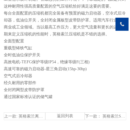
这种耐用性强高质量配置的空气压缩机恰好满足这要的需要。
每台全面配置的压缩机都完全装备有预置的磁力启动器，空冷式后冷
却器，低油位开关，全封闭金属板型皮带防护罩。适用汽车行业、各
商业或工业领域。当以最高工作压力，更大空气流量和更长的运行周
期来定义压缩机的性能时，英格索兰压缩机是不错的选择。
全面型配置
重载型铸铁气缸
全时低油位保护开关
高效电机-TEFG保护等级IP54，绝缘等级F(三相)
高速可靠的磁力启动器-星三角启动(15hp-30hp)
空气式后冷却器
经久耐用的零部件
全封闭网型皮带防护罩
通过国家标准认证的储气罐
返回列表
上一款: 英格索兰离心空压机C800
下一款： 英格索兰Sierra系列无油螺杆空压机