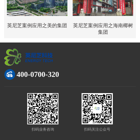
泉
英尼芝案例应用之美的集团
英尼芝案例应用之海南椰树
集团
400-0700-320
扫码业务咨询
扫码关注公众号