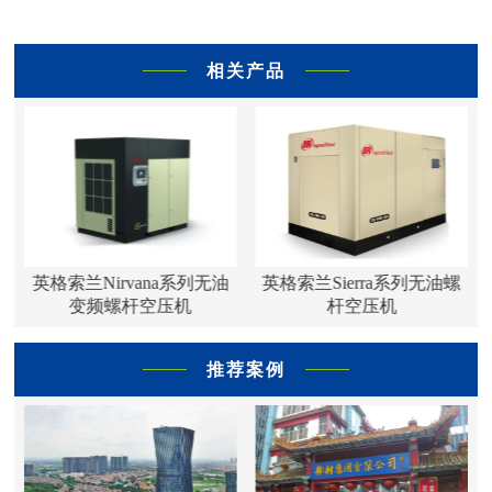
相关产品
列
英格索兰Nirvana系列无油
英格索兰Sierra系列无油螺
变频螺杆空压机
杆空压机
推荐案例